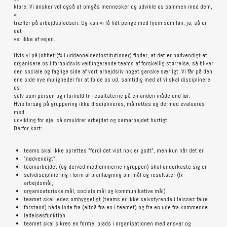
klare. Vi ønsker vel også at omgås mennesker og udvikle os sammen med dem,
vi
træffer på arbejdspladsen. Og kan vi få lidt penge med hjem som løn, ja, så er
det
vel ikke af vejen.
Hvis vi på jobbet (fx i uddannelsesinstitutioner) finder, at det er nødvendigt at
organisere os i forholdsvis velfungerende teams af forskellig størrelse, så bliver
den sociale og faglige side af vort arbejdsliv noget ganske særligt. Vi får på den
ene side nye muligheder for at folde os ud, samtidig med at vi skal disciplinere
os
selv som person og i forhold til resultaterne på en anden måde end før.
Hvis forsøg på gruppering ikke disciplineres, målrettes og dermed evalueres
med
udvikling for øje, så smuldrer arbejdet og samarbejdet hurtigt.
Derfor kort:
teams skal ikke oprettes "fordi det vist nok er godt", men kun når det er
"nødvendigt"!
teamarbejdet (og derved medlemmerne i gruppen) skal underkaste sig en
selvdisciplinering i form af planlægning om mål og resultater (fx
arbejdsmål,
organisatoriske mål, sociale mål og kommunikative mål)
teamet skal ledes omhyggeligt (teams er ikke selvstyrende i laissez faire
forstand) både inde fra (altså fra en i teamet) og fra en ude fra kommende
ledelsesfunktion
teamet skal sikres en formel plads i organisationen med ansvar og