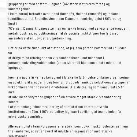
grupperinger med opstart i England (Tavistock-institutets forsøg og
undersøgelser
i kulminerne) fortsatte over Irland (busdrift), Holland (busdrift) og Indiens
tekstilindustri til Skandinavien - især Danmark - omkring sidst i 60'erne og
først i
70'erne. I Danmark igangsatte man en række forsøg med selvstyrende grupper i
metalindustrien, og politiseringen af de sociale institutioner tog fart med
anvendelse af en udvidet gruppetænkning.
Det er på dette tidspunkt af historien, at jeg som person kommer ind i billeder
for
at drage mine erfaringer som virksomhedskonsulent uddannet i
personaleudvikling/uddannelse (under Marshall-hjælpens sidste midler - et
apropos).
Igennem nogle år var jeg konsulent i forskellig forbindelse omkring organisering
og udvikling af grupper (i dag teams). Gruppedynamik og selvstyrende grupper i
virksomheden var nogle af aktiviteterne. Bl.a. deltog jeg som konsulent i 5 år
med
at udvikle selvstyrende grupper på en af vore meget store virksomheder og
senere
i et vist omfang i decentralisering af et af statens centralt styrede
institutionsområder. I 90'erne deltog jeg især i udvikling af teams inden for
erhvervsskoleområdet.
Allerede tidligt i team-forsøgene erfarede vi som udviklingskonsulenter gennem
trial-and-error, at det er svært at udvikle en organisation med stærke
selvstyrende