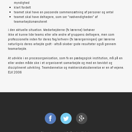
myndighed
klart fordelt
teamet skal have en passende sammensætning af personer og antal
teamet skal have deltagere, som ser "nødvendigheden" af
teamarbejdsmønsteret
i den aktuelle situation. Medarbejderne (fx lærerne) behøver
ikke at kunne lide teams eller alle andre af gruppens deltagere, men som
professionelle inden for deres fag/erhverv (fx lærergerningen) gør lærerne
naturligvis deres arbejde godt - altså skaber gode resultater også gennem
teamarbejde.
At udvikle i en procesorganisation, som fx en pædagogisk institution, må på en
eller anden måde ske i et organiseret samarbejde og med en bevidst og
disciplineret udvikling. Teamdannelse og makkerskabsdannelse er en af vejene.
ELK 2006