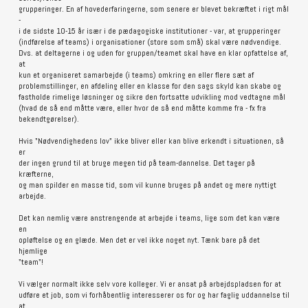
grupperinger. En af hovederfaringerne, som senere er blevet bekræftet i rigt mål
-
i de sidste 10-15 år især i de pædagogiske institutioner - var, at grupperinger
(indførelse af teams) i organisationer (store som små) skal være nødvendige.
Dvs. at deltagerne i og uden for gruppen/teamet skal have en klar opfattelse af,
at
kun et organiseret samarbejde (i teams) omkring en eller flere sæt af
problemstillinger, en afdeling eller en klasse for den sags skyld kan skabe og
fastholde rimelige løsninger og sikre den fortsatte udvikling mod vedtagne mål
(hvad de så end måtte være, eller hvor de så end måtte komme fra - fx fra
bekendtgørelser).
Hvis "Nødvendighedens lov" ikke bliver eller kan blive erkendt i situationen, så
er
der ingen grund til at bruge megen tid på team-dannelse. Det tager på
kræfterne,
og man spilder en masse tid, som vil kunne bruges på andet og mere nyttigt
arbejde.
Det kan nemlig være anstrengende at arbejde i teams, lige som det kan være
en
opløftelse og en glæde. Men det er vel ikke noget nyt. Tænk bare på det
hjemlige
"team"!
Vi vælger normalt ikke selv vore kolleger. Vi er ansat på arbejdspladsen for at
udføre et job, som vi forhåbentlig interesserer os for og har faglig uddannelse til
at