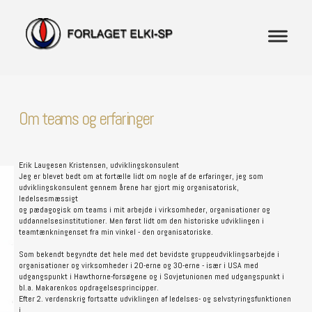
Om teams og erfaringer
Erik Laugesen Kristensen, udviklingskonsulent
Jeg er blevet bedt om at fortælle lidt om nogle af de erfaringer, jeg som
udviklingskonsulent gennem årene har gjort mig organisatorisk,
ledelsesmæssigt
og pædagogisk om teams i mit arbejde i virksomheder, organisationer og
uddannelsesinstitutioner. Men først lidt om den historiske udviklingen i
teamtænkningenset fra min vinkel - den organisatoriske.
Som bekendt begyndte det hele med det bevidste gruppeudviklingsarbejde i
organisationer og virksomheder i 20-erne og 30-erne - især i USA med
udgangspunkt i Hawthorne-forsøgene og i Sovjetunionen med udgangspunkt i
bl.a. Makarenkos opdragelsesprincipper.
Efter 2. verdenskrig fortsatte udviklingen af ledelses- og selvstyringsfunktionen
i