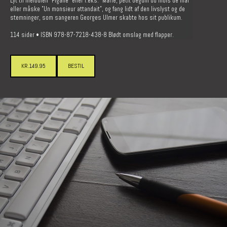
Lyt til melodien ”Pigalle” eller f.eks. ”Marie, petit beguin du mois de mai”
eller måske ”Un monsieur attandait”, og fang lidt af den livslyst og de
stemninger, som sangeren Georges Ulmer skabte hos sit publikum.
114 sider • ISBN 978-87-7218-438-8 Blødt omslag med flapper.
KR.149.95
BESTIL