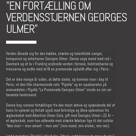
"EN FORTÆLLING OM
VERDENSSTJERNEN GEORGES
ULMER”
Verden åbnede sig for den kække, stærke og talentfulde sanger,
komponist og entertainer Georges Ulmer. Denne unge mand med rod i
Danmark og et liv i Frankrig erobrede verden i fyrrene, halvtredserne og
tresserne og endte med at få en promenade opkaldt efter sig i Paris.
Det er ikke mange år siden, at dette skete, og kommer man i dag til
Paris, vil den lille charmerende vals ”Pigalle” og en spadseretur på
avenuedelen i Pigalle ”La Promenade Georges-Ulmer” minde os om vor
berømte landsmand.
Denne bog rummer fortællinger fra den mest aktive og spændende del af
hans liv oplevet og fortalt også med fortrolige og åbne oplevelser fra
ægteskabet med Albertine Ulmer Gola, gift med Georges Ulmer i 22 år –
et ægteskab, som hun udlevede med stærke følelser lige til det sidste:
”Mon mari – mon amant – mon ami” (min mand, min elsker, min ven).