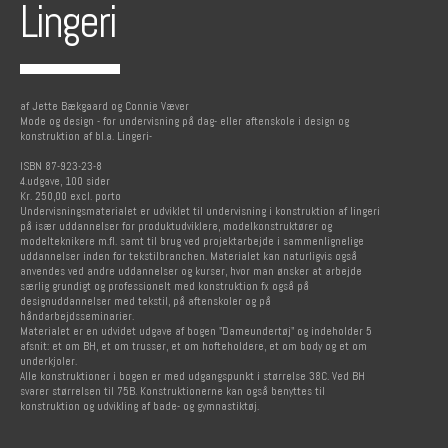
Lingeri
af Jette Bækgaard og Connie Væver
Mode og design - for undervisning på dag- eller aftenskole i design og
konstruktion af bl.a. Lingeri-
ISBN 87-923-23-8
4.udgave, 100 sider
Kr. 250,00 excl. porto
Undervisningsmaterialet er udviklet til undervisning i konstruktion af lingeri
på især uddannelser for produktudviklere, modelkonstruktører og
modelteknikere m.fl. samt til brug ved projektarbejde i sammenlignelige
uddannelser inden for tekstilbranchen. Materialet kan naturligvis også
anvendes ved andre uddannelser og kurser, hvor man ønsker at arbejde
særlig grundigt og professionelt med konstruktion fx også på
designuddannelser med tekstil, på aftenskoler og på
håndarbejdsseminarier.
Materialet er en udvidet udgave af bogen "Dameundertøj" og indeholder 5
afsnit: et om BH, et om trusser, et om hofteholdere, et om body og et om
underkjoler.
Alle konstruktioner i bogen er med udgangspunkt i størrelse 38C. Ved BH
svarer størrelsen til 75B. Konstruktionerne kan også benyttes til
konstruktion og udvikling af bade- og gymnastiktøj.