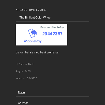
KR. 225,00 +FRAGT KR. 39,00
Du kan betale med bankoverførsel
til Danske Bank
​Reg nr. 3409
Konto nr. 6645720