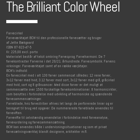
The Brilliant Color Wheel
Farvecirkel
Farveværktøjet BCW til den professionelle farvesætter og bruger
af Jette Bækgaard
ISBN 87-923-47-5
Kr. 225,00 excl. porto
Materialet består af tekst omkring Farvesprog. Farveharmoni. De 7
farvekontraster Farverne i det 20/21. århundrede. Farvesymbolik. Farvens
virkninger. Farveværktøjet samt af en række værjktøjer.
BCW's indhold:
En farvecirkel med i alt 130 farver sammensat således: 12 rene farver,
3x12 farver med hvid, 3.12 farver med sort, 3x12 farver med grå, gråcirkel
med hvid, sort og 8 grånuancer. Med disse farver er det muligt at
sammensætte over 1500 forskellige farvekombinationer. 8 harmonicirkler,
som benyttes i forbindelse med udvikling af harmoniske og spændende
farvesammensætninger.
Farveblade, hvis farvestriber afrives let langs de perforerede linier og er
beregnet til brug ved opgaver. De nummererede farveblade anvendes til
farveviften.
Farvevifte til selvstændig anvendelse i forbindelse med farveanalyse,
farvevurdering og farvesammensætning.
BCW kan anvendes både i undervisningssituationer og som et privat
farvesætningsværktøj blandt designere, arkitekter m.fl.